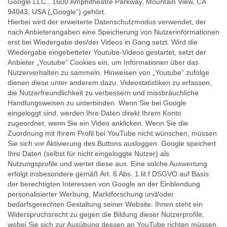
Google LLC., 1600 Amphitheatre Parkway, Mountain View, CA
94043, USA („Google“) gehört.
Hierbei wird der erweiterte Datenschutzmodus verwendet, der
nach Anbieterangaben eine Speicherung von Nutzerinformationen
erst bei Wiedergabe des/der Videos in Gang setzt. Wird die
Wiedergabe eingebetteter Youtube-Videos gestartet, setzt der
Anbieter „Youtube“ Cookies ein, um Informationen über das
Nutzerverhalten zu sammeln. Hinweisen von „Youtube“ zufolge
dienen diese unter anderem dazu, Videostatistiken zu erfassen,
die Nutzerfreundlichkeit zu verbessern und missbräuchliche
Handlungsweisen zu unterbinden. Wenn Sie bei Google
eingeloggt sind, werden Ihre Daten direkt Ihrem Konto
zugeordnet, wenn Sie ein Video anklicken. Wenn Sie die
Zuordnung mit Ihrem Profil bei YouTube nicht wünschen, müssen
Sie sich vor Aktivierung des Buttons ausloggen. Google speichert
Ihre Daten (selbst für nicht eingeloggte Nutzer) als
Nutzungsprofile und wertet diese aus. Eine solche Auswertung
erfolgt insbesondere gemäß Art. 6 Abs. 1 lit.f DSGVO auf Basis
der berechtigten Interessen von Google an der Einblendung
personalisierter Werbung, Marktforschung und/oder
bedarfsgerechten Gestaltung seiner Website. Ihnen steht ein
Widerspruchsrecht zu gegen die Bildung dieser Nutzerprofile,
wobei Sie sich zur Ausübung dessen an YouTube richten müssen.