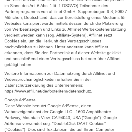
im Sinne des Art. 6 Abs. 1 lit. f. DSGVO) Teilnehmer des
Partnerprogramms von affilinet GmbH, Sapporobogen 6-8, 80637
München, Deutschland, das zur Bereitstellung eines Mediums für
Websites konzipiert wurde, mittels dessen durch die Platzierung
von Werbeanzeigen und Links zu Affilinet Werbekostenerstattung
verdient werden kann (sog. Affiliate-System). Affilinet setzt
Cookies ein, um die Herkunft des Vertragsschlusses
nachvollziehen zu können. Unter anderem kann Affilinet
erkennen, dass Sie den Partnerlink auf dieser Website geklickt
und anschließend einen Vertragsschluss bei oder über Affilinet
getätigt haben.
Weitere Informationen zur Datennutzung durch Affilinet und
Widerspruchsmöglichkeiten erhalten Sie in der
Datenschutzerklärung des Unternehmens:
https://www.affili.net/de/footeritem/datenschutz.
Google AdSense
Diese Website benutzt Google AdSense, einen
Webanzeigendienst der Google LLC., 1600 Amphitheatre
Parkway, Mountain View, CA 94043, USA ("Google"). Google
AdSense verwendet sog. "DoubleClick DART Cookies"
("Cookies"). Dies sind Textdateien, die auf Ihrem Computer