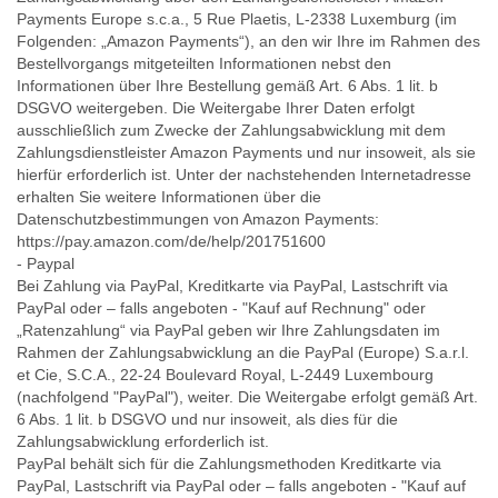
Payments Europe s.c.a., 5 Rue Plaetis, L-2338 Luxemburg (im
Folgenden: „Amazon Payments“), an den wir Ihre im Rahmen des
Bestellvorgangs mitgeteilten Informationen nebst den
Informationen über Ihre Bestellung gemäß Art. 6 Abs. 1 lit. b
DSGVO weitergeben. Die Weitergabe Ihrer Daten erfolgt
ausschließlich zum Zwecke der Zahlungsabwicklung mit dem
Zahlungsdienstleister Amazon Payments und nur insoweit, als sie
hierfür erforderlich ist. Unter der nachstehenden Internetadresse
erhalten Sie weitere Informationen über die
Datenschutzbestimmungen von Amazon Payments:
https://pay.amazon.com/de/help/201751600
- Paypal
Bei Zahlung via PayPal, Kreditkarte via PayPal, Lastschrift via
PayPal oder – falls angeboten - "Kauf auf Rechnung" oder
„Ratenzahlung“ via PayPal geben wir Ihre Zahlungsdaten im
Rahmen der Zahlungsabwicklung an die PayPal (Europe) S.a.r.l.
et Cie, S.C.A., 22-24 Boulevard Royal, L-2449 Luxembourg
(nachfolgend "PayPal"), weiter. Die Weitergabe erfolgt gemäß Art.
6 Abs. 1 lit. b DSGVO und nur insoweit, als dies für die
Zahlungsabwicklung erforderlich ist.
PayPal behält sich für die Zahlungsmethoden Kreditkarte via
PayPal, Lastschrift via PayPal oder – falls angeboten - "Kauf auf