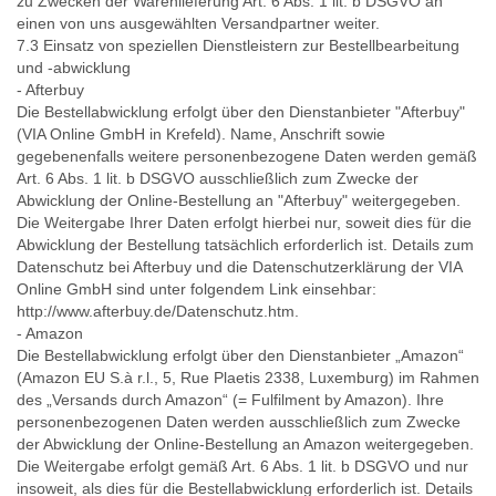
zu Zwecken der Warenlieferung Art. 6 Abs. 1 lit. b DSGVO an
einen von uns ausgewählten Versandpartner weiter.
7.3 Einsatz von speziellen Dienstleistern zur Bestellbearbeitung
und -abwicklung
- Afterbuy
Die Bestellabwicklung erfolgt über den Dienstanbieter "Afterbuy"
(VIA Online GmbH in Krefeld). Name, Anschrift sowie
gegebenenfalls weitere personenbezogene Daten werden gemäß
Art. 6 Abs. 1 lit. b DSGVO ausschließlich zum Zwecke der
Abwicklung der Online-Bestellung an "Afterbuy" weitergegeben.
Die Weitergabe Ihrer Daten erfolgt hierbei nur, soweit dies für die
Abwicklung der Bestellung tatsächlich erforderlich ist. Details zum
Datenschutz bei Afterbuy und die Datenschutzerklärung der VIA
Online GmbH sind unter folgendem Link einsehbar:
http://www.afterbuy.de/Datenschutz.htm.
- Amazon
Die Bestellabwicklung erfolgt über den Dienstanbieter „Amazon“
(Amazon EU S.à r.l., 5, Rue Plaetis 2338, Luxemburg) im Rahmen
des „Versands durch Amazon“ (= Fulfilment by Amazon). Ihre
personenbezogenen Daten werden ausschließlich zum Zwecke
der Abwicklung der Online-Bestellung an Amazon weitergegeben.
Die Weitergabe erfolgt gemäß Art. 6 Abs. 1 lit. b DSGVO und nur
insoweit, als dies für die Bestellabwicklung erforderlich ist. Details