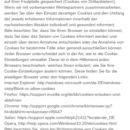
auf Ihrer Festplatte gespeichert (Cookies von Drittanbietern).
Wenn wir mit vorbenannten Werbepartnern zusammenarbeiten,
werden Sie über den Einsatz derartiger Cookies und den Umfang
der jeweils erhobenen Informationen innerhalb der
nachstehenden Absätze individuell und gesondert informiert.
Bitte beachten Sie, dass Sie Ihren Browser so einstellen können,
dass Sie über das Setzen von Cookies informiert werden und
einzeln über deren Annahme entscheiden oder die Annahme von
Cookies für bestimmte Fälle oder generell ausschließen können.
Jeder Browser unterscheidet sich in der Art, wie er die Cookie-
Einstellungen verwaltet. Diese ist in dem Hilfemenü jedes
Browsers beschrieben, welches Ihnen erläutert, wie Sie Ihre
Cookie-Einstellungen ändern können. Diese finden Sie für die
jeweiligen Browser unter den folgenden Links:
Internet Explorer: http://windows.microsoft.com/de-DE/windows-
vista/Block-or-allow-cookies
Firefox: https://support.mozilla.org/de/kb/cookies-erlauben-und-
ablehnen
Chrome: http://support.google.com/chrome/bin/answer.py?
hl=de&hlrm=en&answer=95647
Safari: https://support.apple.com/kb/ph21411?locale=de_DE
Opera: http://help.opera.com/Windows/10.20/de/cookies.html
Bitte beachten Sie, dass bei Nichtannahme von Cookies die